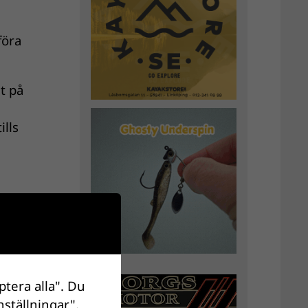
föra
t på
ills
ptera alla". Du
nställningar".