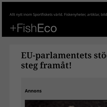
Hoppa
till
Allt nytt inom Sportfiskets värld. Fiskenyheter, artiklar, bi
innehåll
EU-parlamentets stöd
steg framåt!
Annons