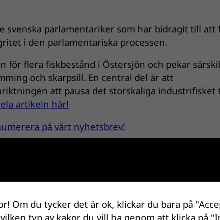
de svenska parlamentariker som har bidragit till att 
ritet i den parlamentariska processen.
n för flera fiskbestånd i Östersjön och pekar särskil
ming och skarpsill. En central del är att
iktningen att pausa det storskaliga industrifisket t
ela artikeln här!
renumerera på vårt nyhetsbrev!
or! Om du tycker det är ok, klickar du bara på "Acce
 vilken typ av kakor du vill ha genom att klicka på "I