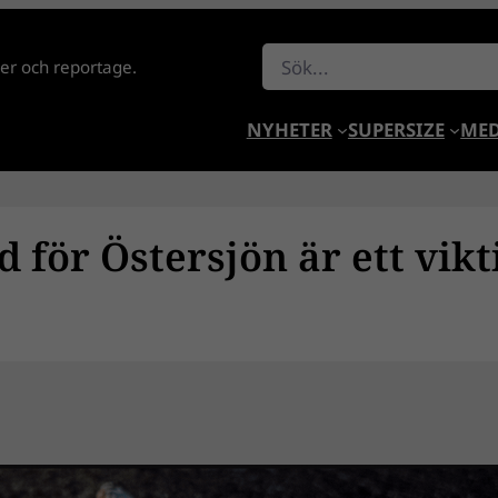
Sök
lder och reportage.
NYHETER
SUPERSIZE
MED
 för Östersjön är ett vikt