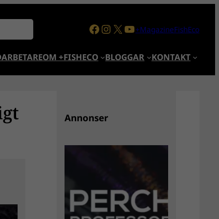
Facebook
Instagram
X
YouTube
+MagazineFishEco
ARBETARE
OM +FISHECO
BLOGGAR
KONTAKT
igt
Annonser