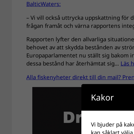
BalticWaters:
– Vi vill också uttrycka uppskattning för 
frågan framåt och värna rapportens integ
Rapporten lyfter den allvarliga situatione
behovet av att skydda bestånden av ström
Europaparlamentet nu ställt sig bakom inr
dessa bestånd har återhämtat sig…
Läs h
Alla fiskenyheter direkt till din mail? P
Kakor
Vi bjuder på kak
kan såklart välja