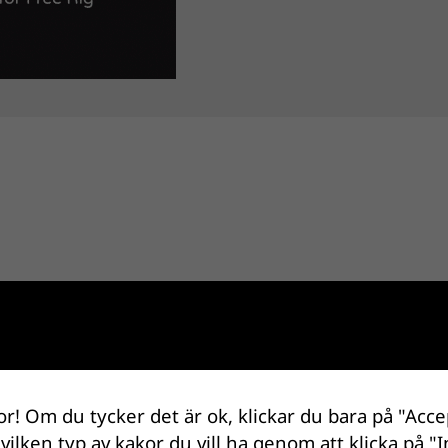
.
Obligatoriska fält är märkta
*
or! Om du tycker det är ok, klickar du bara på "Acce
 vilken typ av kakor du vill ha genom att klicka på "I