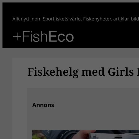
Hoppa
till
Allt nytt inom Sportfiskets värld. Fiskenyheter, artiklar, bi
innehåll
Fiskehelg med Girls 
Annons