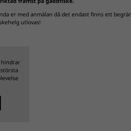
nriktad främst på gäddfiske.
kynda er med anmälan då det endast finns ett begrä
fiskehelg utlovas!
 hindrar
 största
plevelse