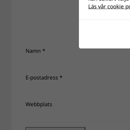
Läs vår cookie p
Namn
*
E-postadress
*
Webbplats