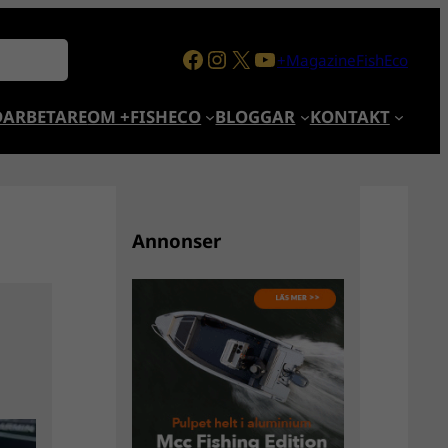
Facebook
Instagram
X
YouTube
+MagazineFishEco
ARBETARE
OM +FISHECO
BLOGGAR
KONTAKT
Annonser