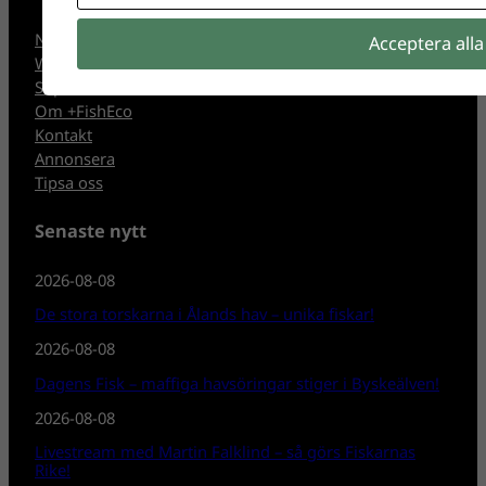
Nyheter
Acceptera alla
Webb-TV
Supersize
Om +FishEco
Kontakt
Annonsera
Tipsa oss
Senaste nytt
2026-08-08
De stora torskarna i Ålands hav – unika fiskar!
2026-08-08
Dagens Fisk – maffiga havsöringar stiger i Byskeälven!
2026-08-08
Livestream med Martin Falklind – så görs Fiskarnas
Rike!