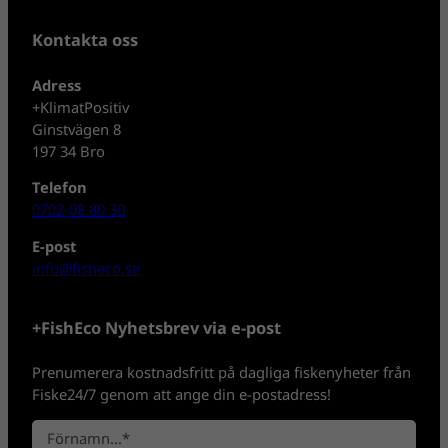
Kontakta oss
Adress
+KlimatPositiv
Ginstvägen 8
197 34 Bro
Telefon
0702-08 80 30
E-post
info@fisheco.se
+FishEco Nyhetsbrev via e-post
Prenumerera kostnadsfritt på dagliga fiskenyheter från
Fiske24/7 genom att ange din e-postadress!
N