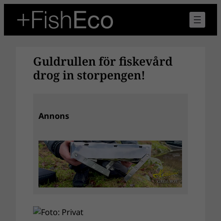
Hoppa
till
innehåll
Guldrullen för fiskevård
drog in storpengen!
Annons