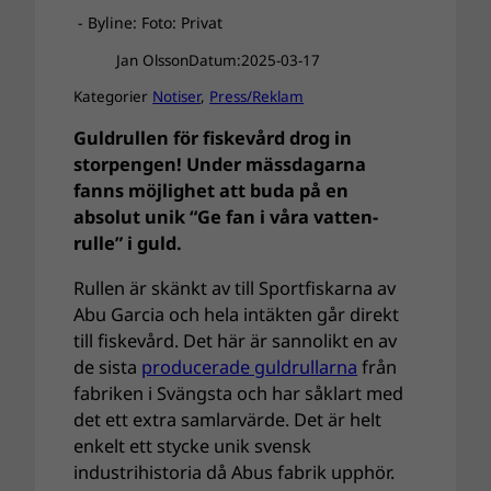
- Byline: Foto: Privat
Jan Olsson
Datum:
2025-03-17
Kategorier
Notiser
, 
Press/Reklam
Guldrullen för fiskevård drog in
storpengen! Under mässdagarna
fanns möjlighet att buda på en
absolut unik “Ge fan i våra vatten-
rulle” i guld.
Rullen är skänkt av till Sportfiskarna av
Abu Garcia och hela intäkten går direkt
till fiskevård. Det här är sannolikt en av
de sista
producerade guldrullarna
från
fabriken i Svängsta och har såklart med
det ett extra samlarvärde. Det är helt
enkelt ett stycke unik svensk
industrihistoria då Abus fabrik upphör.