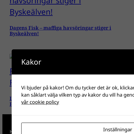
Dagens Fisk – maffiga havsöringar stiger i
Byskeälven!
Kakor
Vi bjuder på kakor! Om du tycker det är ok, klicka
kan såklart välja vilken typ av kakor du vill ha gen
Livestream med Martin Falklind – så görs
vår cookie policy
Fiskarnas Rike!
Inställningar
Hitta rätt