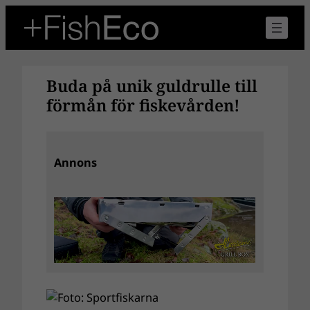
Hoppa
till
innehåll
Buda på unik guldrulle till
förmån för fiskevården!
Annons