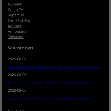
Nyheter
Webb-TV
Supersize
Om +FishEco
Kontakt
Annonsera
Tipsa oss
Senaste nytt
2026-08-06
Misstänkt sjukdomsutbrott i populära norska laxälvar!
2026-08-06
Kunskapsbanken om ABU och Ambassadeur 5000!
2026-08-06
Döms till 39 000 kr i böter för tjuvfiske i Värmland!