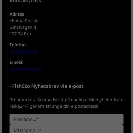
Kontakta oss
Adress
+KlimatPositiv
Ginstvägen 8
197 34 Bro
Telefon
0702-08 80 30
E-post
info@fisheco.se
+FishEco Nyhetsbrev via e-post
Prenumerera kostnadsfritt på dagliga fiskenyheter från
Fiske24/7 genom att ange din e-postadress!
N
a
F
m