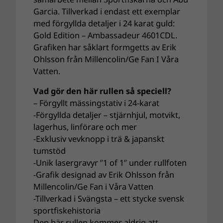
Garcia. Tillverkad i endast ett exemplar
med förgyllda detaljer i 24 karat guld:
Gold Edition – Ambassadeur 4601CDL.
Grafiken har såklart formgetts av Erik
Ohlsson från Millencolin/Ge Fan I Våra
Vatten.
Vad gör den här rullen så speciell?
– Förgyllt mässingstativ i 24-karat
-Förgyllda detaljer – stjärnhjul, motvikt,
lagerhus, linförare och mer
-Exklusiv vevknopp i trä & japanskt
tumstöd
-Unik lasergravyr ”1 of 1” under rullfoten
-Grafik designad av Erik Ohlsson från
Millencolin/Ge Fan i Våra Vatten
-Tillverkad i Svängsta – ett stycke svensk
sportfiskehistoria
Den här rullen kommer aldrig att