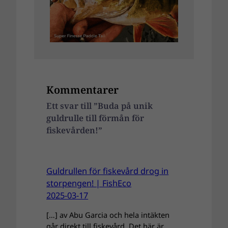
Kommentarer
Ett svar till ”Buda på unik
guldrulle till förmån för
fiskevården!”
Guldrullen för fiskevård drog in
storpengen! | FishEco
2025-03-17
[…] av Abu Garcia och hela intäkten
går direkt till fiskevård. Det här är