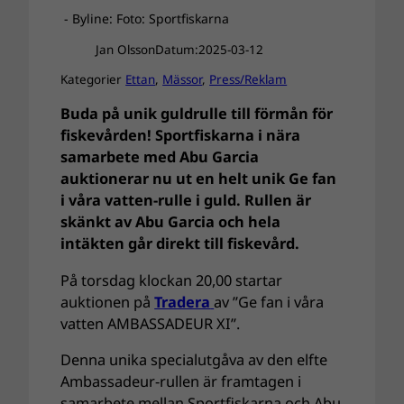
- Byline: Foto: Sportfiskarna
Jan Olsson
Datum:
2025-03-12
Kategorier
Ettan
, 
Mässor
, 
Press/Reklam
Buda på unik guldrulle till förmån för
fiskevården! Sportfiskarna i nära
samarbete med Abu Garcia
auktionerar nu ut en helt unik Ge fan
i våra vatten-rulle i guld. Rullen är
skänkt av Abu Garcia och hela
intäkten går direkt till fiskevård.
På torsdag klockan 20,00 startar
auktionen på
Tradera
av ”Ge fan i våra
vatten AMBASSADEUR XI”.
Denna unika specialutgåva av den elfte
Ambassadeur-rullen är framtagen i
samarbete mellan Sportfiskarna och Abu