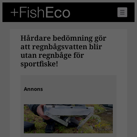
Hoppa
till
innehåll
Hårdare bedömning gör
att regnbågsvatten blir
utan regnbåge för
sportfiske!
Annons