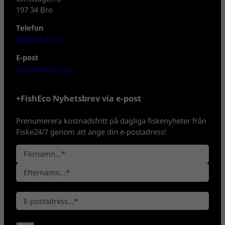
197 34 Bro
Telefon
0702-08 80 30
E-post
info@fisheco.se
+FishEco Nyhetsbrev via e-post
Prenumerera kostnadsfritt på dagliga fiskenyheter från
Fiske24/7 genom att ange din e-postadress!
N
a
F
m
ö
n
E
r
*
E
f
n
-
t
a
p
e
m