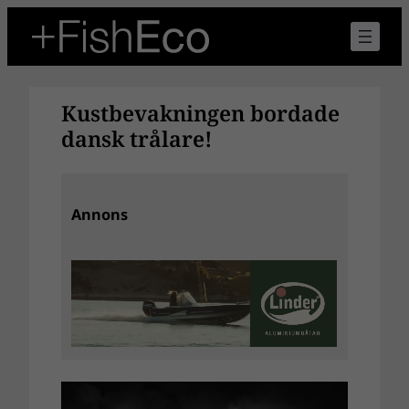
Hoppa
till
innehåll
Kustbevakningen bordade
dansk trålare!
Annons