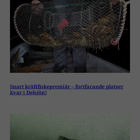
Snart kräftfiskepremiär – fortfarande platser
kvar i Delsjön!