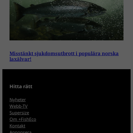
Misstänkt sjukdomsutbrott i populära norska
laxälvar!
Hitta rätt
Nyheter
Webb-TV
Supersize
Om +FishEco
Kontakt
Annonsera