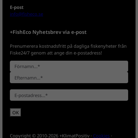
E-post
info@fisheco.se
+FishEco Nyhetsbrev via e-post
Prenumerera kostnadsfritt på dagliga fiskenyheter från
Fiske24/7 genom att ange din e-postadress!
N
a
F
m
ö
n
E
r
*
E
f
n
-
t
a
p
e
m
o
r
n
s
n
t
a
*
m
Copyright © 2010-2026 +KlimatPositiv ·
Cookies
·