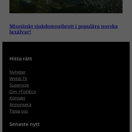
Misstänkt sjukdomsutbrott i populära norska
laxälvar!
Hitta rätt
Nyheter
Webb-TV
Supersize
Om +FishEco
Kontakt
Annonsera
Tipsa oss
Senaste nytt