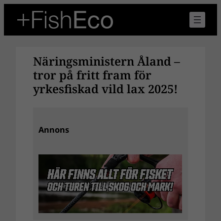
Hoppa
till
innehåll
Näringsministern Åland –
tror på fritt fram för
yrkesfiskad vild lax 2025!
Annons