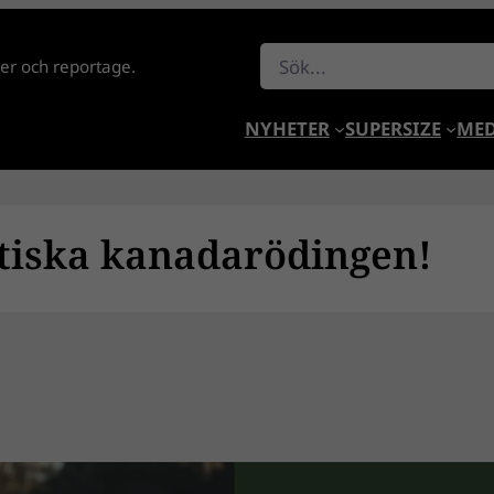
Sök
lder och reportage.
NYHETER
SUPERSIZE
MED
tiska kanadarödingen!