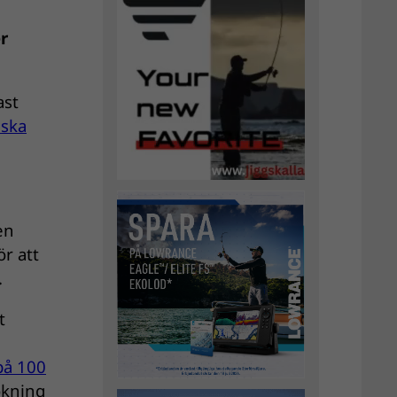
r
ast
dska
en
ör att
.
t
på 100
ökning