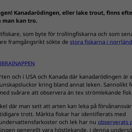
n! Kanadarödingen, eller lake trout, finns efte
än man kan tro.
fiskare, som byte för trollingfiskarna och som sen
skare framgångsrikt sökte de
stora fiskarna i norrlän
SHBRAINAPPEN
 arten och i USA och Kanada där kanadarödingen är 
kunskapsluckor kring bland annat leken. Sannolikt f
rmed svårare att observera än tex strömlekande fisk
kel där man sett att arten kan leka på förvånansvär
idigare trott. Märkta fiskar har identifierats med
 undervattensfarkoster och lek har nu
observerats 
ngen generellt vara höstlekande, i denna unders