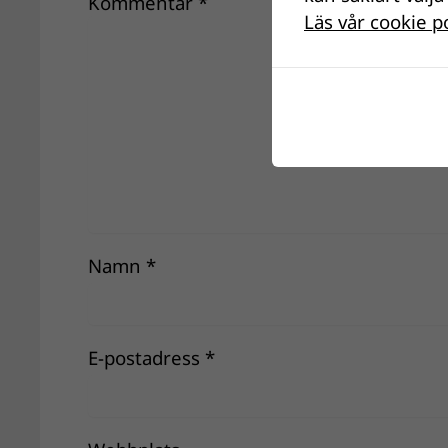
Kommentar
*
Läs vår cookie p
Namn
*
E-postadress
*