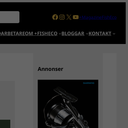
Facebook
Instagram
X
YouTube
+MagazineFishEco
ARBETARE
OM +FISHECO
BLOGGAR
KONTAKT
Annonser