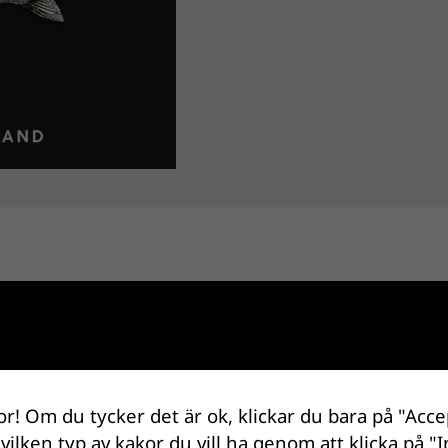
.
Obligatoriska fält är märkta
*
or! Om du tycker det är ok, klickar du bara på "Acce
 vilken typ av kakor du vill ha genom att klicka på "I