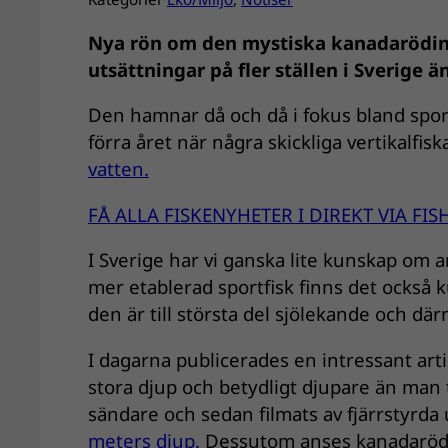
Nya rön om den mystiska kanadarödinge
utsättningar på fler ställen i Sverige 
Den hamnar då och då i fokus bland sport
förra året när några skickliga vertikalfi
vatten.
FÅ ALLA FISKENYHETER I DIREKT VIA FI
I Sverige har vi ganska lite kunskap om
mer etablerad sportfisk finns det också 
den är till största del sjölekande och dä
I dagarna publicerades en intressant arti
stora djup och betydligt djupare än man t
sändare och sedan filmats av fjärrstyrda
meters djup.
Dessutom anses kanadarödi