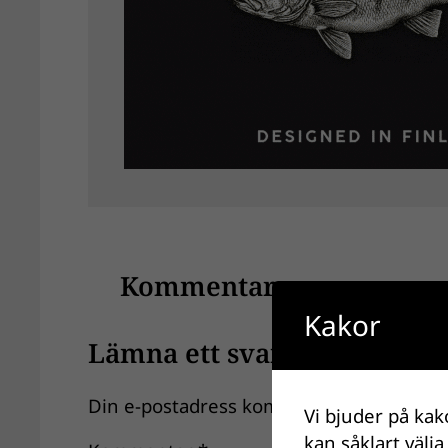
Kommentarer
Kakor
Lämna ett svar
Din e-postadress kommer inte publiceras
Vi bjuder på kak
kan såklart välja