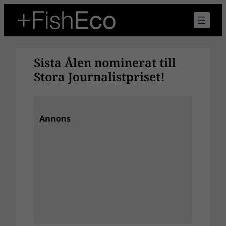
Hoppa
till
innehåll
Sista Ålen nominerat till
Stora Journalistpriset!
Annons