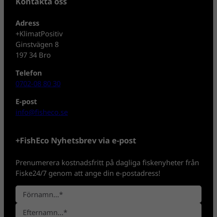
Kontakta oss
Adress
+KlimatPositiv
Ginstvägen 8
197 34 Bro
Telefon
0702-08 80 30
E-post
info@fisheco.se
+FishEco Nyhetsbrev via e-post
Prenumerera kostnadsfritt på dagliga fiskenyheter från
Fiske24/7 genom att ange din e-postadress!
N
a
F
m