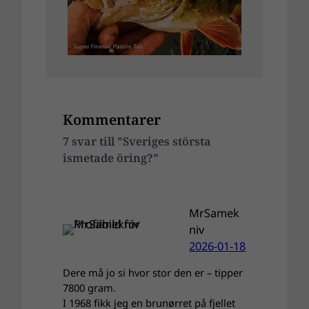
Kommentarer
7 svar till ”Sveriges största
ismetade öring?”
MrSamek
niv
2026-01-18
Dere må jo si hvor stor den er – tipper
7800 gram.
I 1968 fikk jeg en brunørret på fjellet