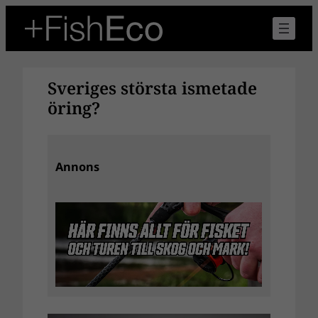
Hoppa
till
innehåll
Sveriges största ismetade
öring?
Annons