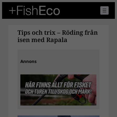
Hoppa
till
innehåll
Tips och trix – Röding från
isen med Rapala
Annons