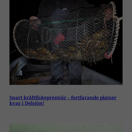
Snart kräftfiskepremiär – fortfarande platser
kvar i Delsjön!