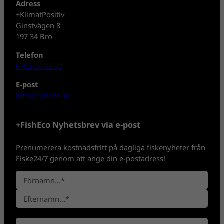
Adress
+KlimatPositiv
Ginstvägen 8
197 34 Bro
Telefon
0702-08 80 30
E-post
info@fisheco.se
+FishEco Nyhetsbrev via e-post
Prenumerera kostnadsfritt på dagliga fiskenyheter från
Fiske24/7 genom att ange din e-postadress!
N
a
F
m
ö
n
E
r
*
E
f