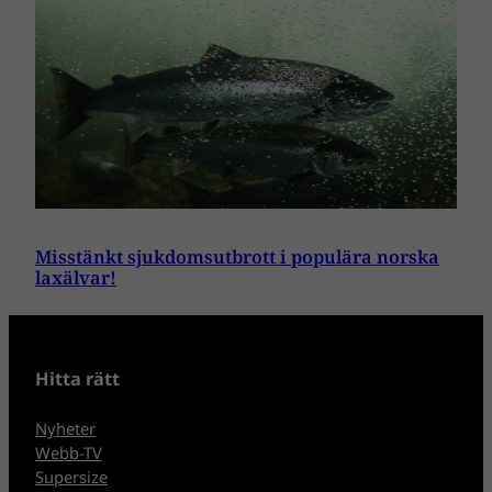
Misstänkt sjukdomsutbrott i populära norska
laxälvar!
Hitta rätt
Nyheter
Webb-TV
Supersize