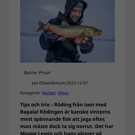
- Byline: Privat
Jan Olsson
Datum:
2023-12-07
Kategorier
Notiser
, 
Vinter
Tips och trix – Röding från isen med
Rapala! Rödingen är kanske vinterns
mest spännande fisk att jaga efter,
man måste dock ta sig norrut. Det har
Mogge Lewin och hans vänner på