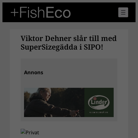
Hoppa
till
innehåll
Viktor Dehner slår till med
SuperSizegädda i SIPO!
Annons