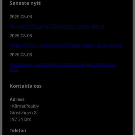
Senaste nytt
2026-08-08
De stora torskarna i Ålands hav – unika fiskar!
2026-08-08
Dagens Fisk – maffiga havsöringar stiger i Byskeälven!
2026-08-08
Livestream med Martin Falklind – så görs Fiskarnas
Rike!
Kontakta oss
Adress
+KlimatPositiv
Ginstvägen 8
197 34 Bro
Telefon