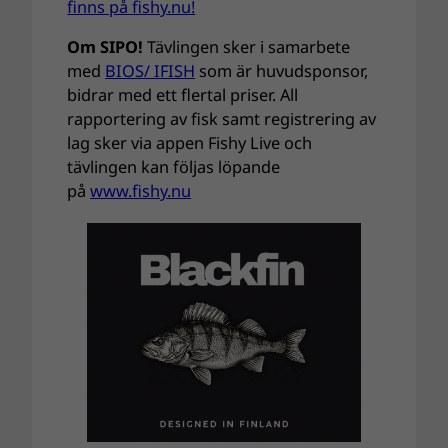
finns på fishy.nu!
Om SIPO!
Tävlingen sker i samarbete
med
BIOS/ IFISH
som är huvudsponsor,
bidrar med ett flertal priser. All
rapportering av fisk samt registrering av
lag sker via appen Fishy Live och
tävlingen kan följas löpande
på
www.fishy.nu