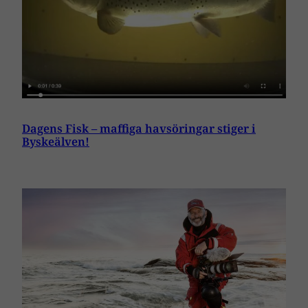
Dagens Fisk – maffiga havsöringar stiger i
Byskeälven!