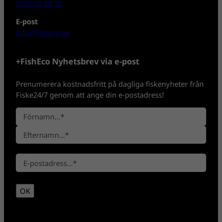
0702-08 80 30
E-post
info@fisheco.se
+FishEco Nyhetsbrev via e-post
Prenumerera kostnadsfritt på dagliga fiskenyheter från
Fiske24/7 genom att ange din e-postadress!
N
a
F
m
ö
n
E
r
*
E
f
n
-
t
a
p
e
m
OK
o
r
n
s
n
t
a