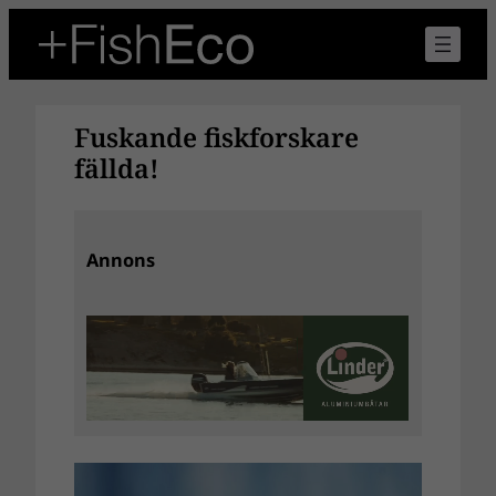
Hoppa
till
innehåll
Fuskande fiskforskare
fällda!
Annons