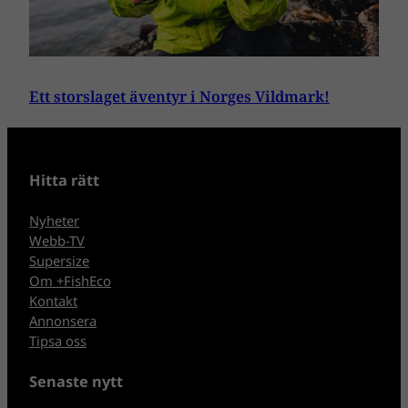
Ett storslaget äventyr i Norges Vildmark!
Hitta rätt
Nyheter
Webb-TV
Supersize
Om +FishEco
Kontakt
Annonsera
Tipsa oss
Senaste nytt