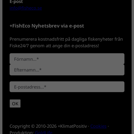
E-post
info@fisheco.se
+FishEco Nyhetsbrev via e-post
Prenumerera kostnadsfritt på dagliga fiskenyheter från
Fiske24/7 genom att ange din e-postadress!
N
a
F
m
ö
n
E
r
*
E
f
n
-
t
a
p
e
m
OK
o
r
n
s
n
t
a
*
m
Copyright © 2010-2026 +KlimatPositiv ·
Cookies
·
n
Produktion:
GoldLife