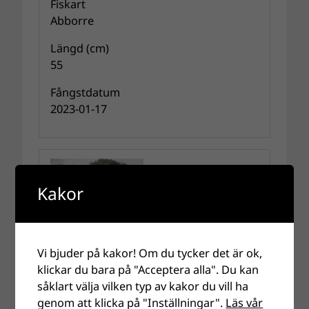
Fiskart
Abborre
Längd (cm)
55
Fångstdatum
2023-01-17
Kakor
Jan Olsson
Vi bjuder på kakor! Om du tycker det är ok,
klickar du bara på "Acceptera alla". Du kan
Fiskart
såklart välja vilken typ av kakor du vill ha
Abborre
genom att klicka på "Inställningar".
Läs vår