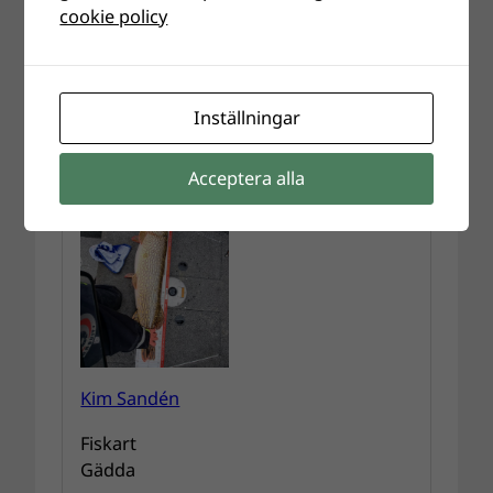
cookie policy
Längd (cm)
53
Fångstdatum
2022-12-16
Inställningar
Acceptera alla
Kim Sandén
Fiskart
Gädda