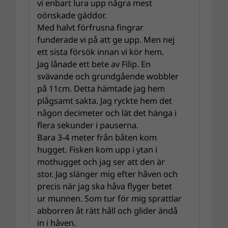
vi enbart lura upp några mest
oönskade gäddor.
Med halvt förfrusna fingrar
funderade vi på att ge upp. Men nej
ett sista försök innan vi kör hem.
Jag lånade ett bete av Filip. En
svävande och grundgående wobbler
på 11cm. Detta hämtade jag hem
plågsamt sakta. Jag ryckte hem det
någon decimeter och lät det hänga i
flera sekunder i pauserna.
Bara 3-4 meter från båten kom
hugget. Fisken kom upp i ytan i
mothugget och jag ser att den är
stor. Jag slänger mig efter håven och
precis när jag ska håva flyger betet
ur munnen. Som tur för mig sprattlar
abborren åt rätt håll och glider ändå
in i håven.