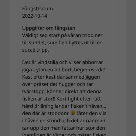
Fångstdatum
2022-10-14
Uppgifter om fångsten
Väldigt seg start på våran tripp ner
till sundet, som helt byttes ut till en
succé tripp.
Det är vindstilla och vi ser abborrar
jaga I ytan en bit bort, beger oss dit!
Kast efter kast dansar med jiggen
över gräset det hugger och tar
tvärstopp, känner direkt att denna
fisken är stor!! Kort fight efter rätt
hård drillning landar fisken i håven…
den där är stooooor
låter den vila
i håven en stund och det är när man
tar upp den man fattar hur stor den
igentligen är. Väger och mäter fisken