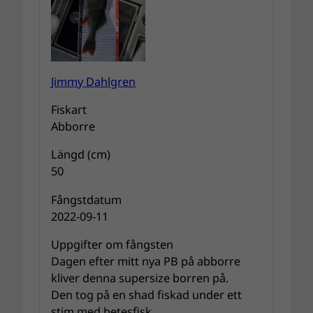
Jimmy Dahlgren
Fiskart
Abborre
Längd (cm)
50
Fångstdatum
2022-09-11
Uppgifter om fångsten
Dagen efter mitt nya PB på abborre
kliver denna supersize borren på.
Den tog på en shad fiskad under ett
stim med betesfisk.