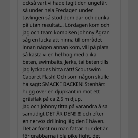
också vart vi hade tagit den ungefär,
så under hela Fredagen under
tävlingen så stod dom där och dunka
på utan resultat… Lördagen kom och
jag och team kompisen Johnny Ågran
såg en lucka att hinna till området
innan någon annan kom, väl på plats
så kasta vi en hel hög med olika
beten, swimbaits, Jerks, tailbeten tills
jag lyckades hitta rätt! Scoutswim
Cabaret Flash! Och som någon skulle
ha sagt: SMACK I BACKEN! Stenhårt
hugg över en djupkant in mot ett
gräsflak på ca 2,5 m djup.
Jag och Johnny titta på varandra å sa
samtidigt DET ÄR DEN!!!!!! och efter
en nervös drillning låg den I håven.
Det är först nu man fattar hur det är
för grabbarna i bla pike fight, det