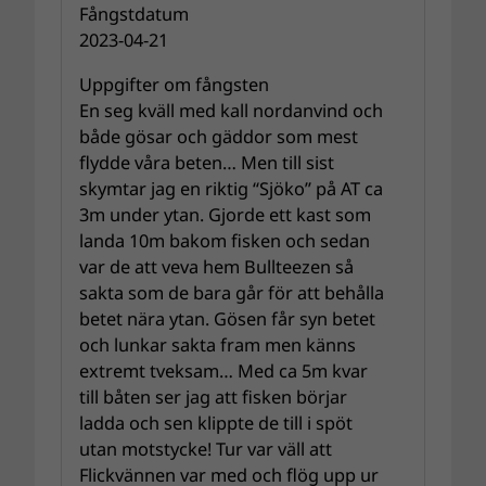
Fångstdatum
2023-04-21
Uppgifter om fångsten
En seg kväll med kall nordanvind och
både gösar och gäddor som mest
flydde våra beten… Men till sist
skymtar jag en riktig “Sjöko” på AT ca
3m under ytan. Gjorde ett kast som
landa 10m bakom fisken och sedan
var de att veva hem Bullteezen så
sakta som de bara går för att behålla
betet nära ytan. Gösen får syn betet
och lunkar sakta fram men känns
extremt tveksam… Med ca 5m kvar
till båten ser jag att fisken börjar
ladda och sen klippte de till i spöt
utan motstycke! Tur var väll att
Flickvännen var med och flög upp ur