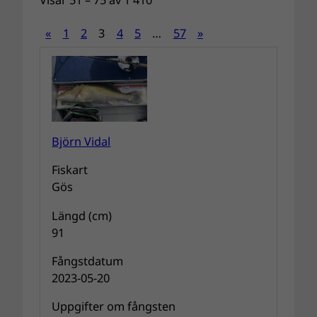
Visar 51 – 75 av 1 410
«
1
2
3
4
5
…
57
»
Björn Vidal
Fiskart
Gös
Längd (cm)
91
Fångstdatum
2023-05-20
Uppgifter om fångsten