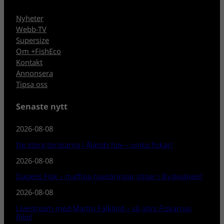
Nyheter
Webb-TV
Supersize
Om +FishEco
Kontakt
Annonsera
Tipsa oss
Senaste nytt
2026-08-08
De stora torskarna i Ålands hav – unika fiskar!
2026-08-08
Dagens Fisk – maffiga havsöringar stiger i Byskeälven!
2026-08-08
Livestream med Martin Falklind – så görs Fiskarnas
Rike!