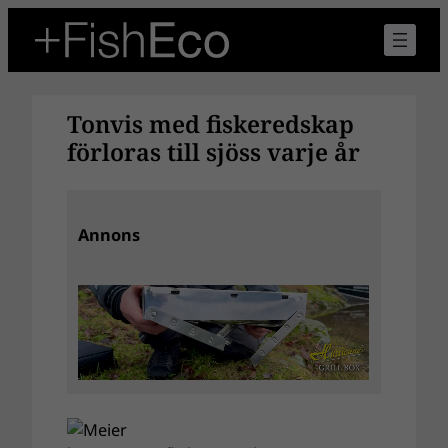
Hoppa
till
innehåll
Tonvis med fiskeredskap
förloras till sjöss varje år
Annons