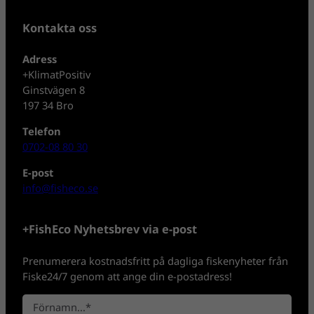
Kontakta oss
Adress
+KlimatPositiv
Ginstvägen 8
197 34 Bro
Telefon
0702-08 80 30
E-post
info@fisheco.se
+FishEco Nyhetsbrev via e-post
Prenumerera kostnadsfritt på dagliga fiskenyheter från
Fiske24/7 genom att ange din e-postadress!
N