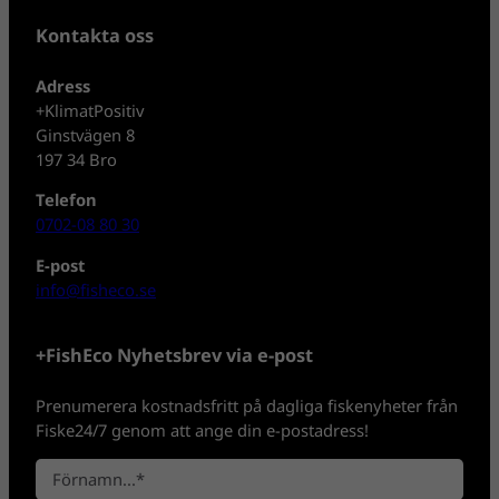
Kontakta oss
Adress
+KlimatPositiv
Ginstvägen 8
197 34 Bro
Telefon
0702-08 80 30
E-post
info@fisheco.se
+FishEco Nyhetsbrev via e-post
Prenumerera kostnadsfritt på dagliga fiskenyheter från
Fiske24/7 genom att ange din e-postadress!
N
a