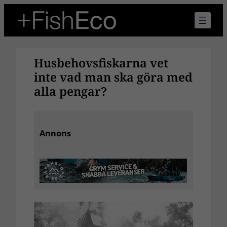
Hoppa
till
innehåll
Husbehovsfiskarna vet
inte vad man ska göra med
alla pengar?
Annons