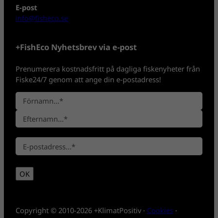
E-post
info@fisheco.se
+FishEco Nyhetsbrev via e-post
Prenumerera kostnadsfritt på dagliga fiskenyheter från
Fiske24/7 genom att ange din e-postadress!
N
a
F
m
ö
n
E
r
*
E
f
n
-
t
a
p
e
m
OK
o
r
n
s
n
t
a
*
m
Copyright © 2010-2026 +KlimatPositiv ·
Cookies
·