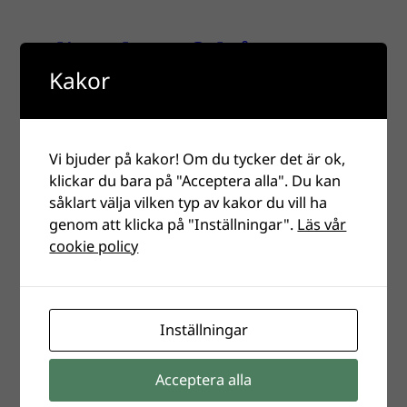
Leli Karlsson fick årets
stipendium till Torbjörn
Kakor
Åslunds minne!
Leli Karlsson från SFK Laxen i Halmstad blev årets
Vi bjuder på kakor! Om du tycker det är ok,
mottagare av Torbjörn Åslunds
klickar du bara på "Acceptera alla". Du kan
minnesstipendium. Hon överraskades av klubb,
såklart välja vilken typ av kakor du vill ha
förbund och Abu Garcia under en
genom att klicka på "Inställningar".
Läs vår
ungdomsaktivitet vid Tylösand…
cookie policy
Inställningar
Mer pengar till lokal
fiskevård!
Acceptera alla