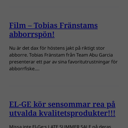
Film – Tobias Fränstams
abborrspön!
Nu är det dax för höstens jakt på riktigt stor
abborre. Tobias Fränstam från Team Abu Garcia
presenterar ett par av sina favoritutrustningar för
abborrfiske….
EL-GE kör sensommar rea på
utvalda kvalitetsprodukter!!!
Missa inte El-Ge:s LATE SUMMER SALE på deras