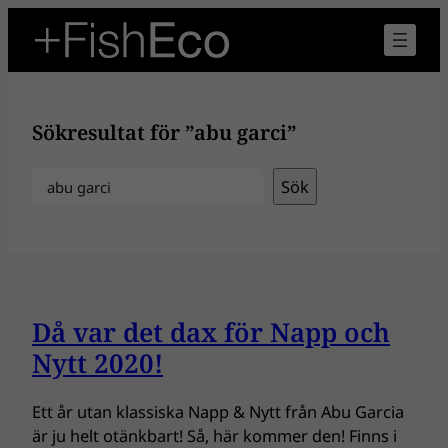
Hoppa
till
innehåll
Sökresultat för ”abu garci”
Sök
Sök
Då var det dax för Napp och
Nytt 2020!
Ett år utan klassiska Napp & Nytt från Abu Garcia
är ju helt otänkbart! Så, här kommer den! Finns i