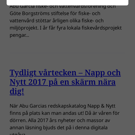
Abu Garcia fiske- och vattenvårdsförening och
Göte Borgströms stiftelse för fiske- och
vattenvård stöttar årligen olika fiske- och
miljöprojekt. I år får fyra lokala fiskevårdsprojekt
pengar…
Tydligt vårtecken – Napp och
Nytt 2017 på en skärm nära
dig!
När Abu Garcias redskapskatalog Napp & Nytt
finns på plats kan man andas ut! Då är våren för
dörren. Alla 2017 års nyheter och massor av
annan läsning bjuds det på i denna digitala
utgåva…